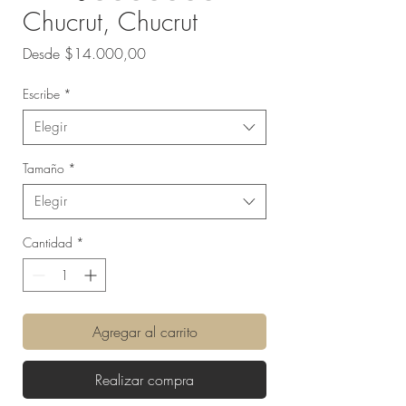
Chucrut, Chucrut
Precio
Desde
$14.000,00
de
oferta
Escribe
*
Elegir
Tamaño
*
Elegir
Cantidad
*
Agregar al carrito
Realizar compra