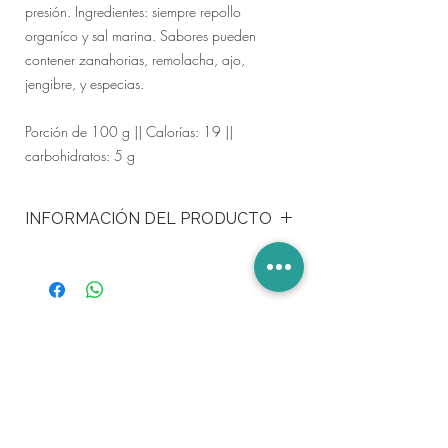
presión. Ingredientes: siempre repollo
organíco y sal marina. Sabores pueden
contener zanahorias, remolacha, ajo,
jengibre, y especias.
Porción de 100 g || Calorías: 19 ||
carbohidratos: 5 g
INFORMACIÓN DEL PRODUCTO
El chucrut es una fuente abundante de
probióticos: una cucharada de chucrut es la
ración diaria para las dietas que carecen de
pre / probióticos. Gran adición a ensaladas,
sándwiches, huevos y como
Call
acompañamiento.
305 236 7950
Email
vervesano@gmail.com