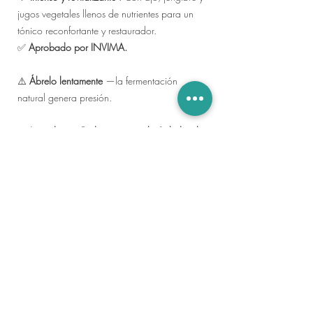
jugos vegetales llenos de nutrientes para un
tónico reconfortante y restaurador.
✅
Aprobado por INVIMA.
⚠️
Ábrelo lentamente
—la fermentación
natural genera presión.
🌿
Ingredientes Poderosos para la Salud y el
Bienestar
🔹
Chucrut tradicional
reduce los niveles de
inflamación e incrementa la microbiota
intestinal.
🔹
El kimchi
es rico en antioxidantes, fortalece
el sistema inmunológico y combate el
colesterol.
🔹
Las algas
son una excelente fuente de
yodo, calcio y fibra—mejorando la salud del