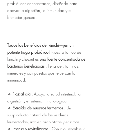
probióticos concentrados, diseñado para
apoyar la digestión, la inmunidad y el
bienestar general.
Todos los beneficios del kimchi—¡en un
potente trago probiótico!
Nuestro tónico de
kimchi y chucrut es
una fuente concentrada de
bacterias beneficiosas
, llena de vitaminas,
minerales y compuestos que refuerzan la
inmunidad.
🔹
1oz al día
: Apoya la salud intestinal, la
digestión y el sistema inmunológico.
🔹
Extraído de nuestros fermentos
: Un
subproducto natural de las verduras
fermentadas, rico en probióticos y enzimas.
🔹
Intenso y revitalizante
: Con ajo, jengibre y